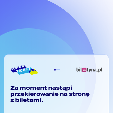
""
Kontakt
Pomoc
FAQ - pytania i odpowiedzi
Infolinia:
Regulamin portalu
ZOBACZ WIĘCEJ
Poniedziałek - piątek:
Regulamin sprzedaży biletów
godz. 10:00 - 16:00
Polityka prywatności
Klauzula RODO
Płatności
Za moment nastąpi
przekierowanie na stronę
z biletami.