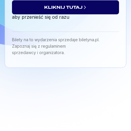
KLIKNIJ TUTAJ
aby przenieść się od razu
Copyright ©
2026
STORM sp. z o.o.
Bilety na to wydarzenia sprzedaje biletyna.pl.
Zapoznaj się z regulaminem
sprzedawcy i organizatora.