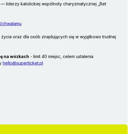
y — liderzy katolickiej wspólnoty charyzmatycznej „Bet
pl/chwalamu
 życia oraz dla osób znajdujących się w wyjątkowo trudnej
ię na wózkach
- limit 40 miejsc, celem ustalenia
wy
hello@superticket.pl