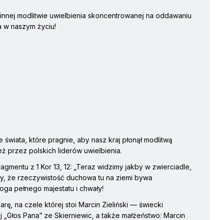
nnej modlitwie uwielbienia skoncentrowanej na oddawaniu
ła w naszym życiu!
 świata, które pragnie, aby nasz kraj płonął modlitwą
ież przez polskich liderów uwielbienia.
gmentu z 1 Kor 13, 12: „Teraz widzimy jakby w zwierciadle,
y, że rzeczywistość duchowa tu na ziemi bywa
Boga pełnego majestatu i chwały!
, na czele której stoi Marcin Zieliński — świecki
j „Głos Pana” ze Skierniewic, a także małżeństwo: Marcin