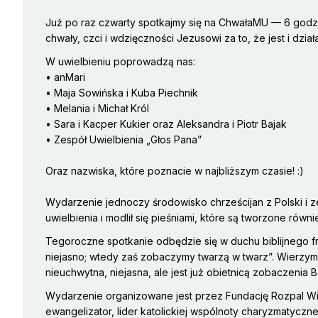
Już po raz czwarty spotkajmy się na ChwałaMU — 6 godzi
chwały, czci i wdzięczności Jezusowi za to, że jest i dzia
W uwielbieniu poprowadzą nas:
• anMari
• Maja Sowińska i Kuba Piechnik
• Melania i Michał Król
• Sara i Kacper Kukier oraz Aleksandra i Piotr Bajak
• Zespół Uwielbienia „Głos Pana”
Oraz nazwiska, które poznacie w najbliższym czasie! :)
Wydarzenie jednoczy środowisko chrześcijan z Polski i ze
uwielbienia i modlił się pieśniami, które są tworzone równ
Tegoroczne spotkanie odbędzie się w duchu biblijnego fra
niejasno; wtedy zaś zobaczymy twarzą w twarz”. Wierzym
nieuchwytna, niejasna, ale jest już obietnicą zobaczenia 
Wydarzenie organizowane jest przez Fundację Rozpal Wiarę
ewangelizator, lider katolickiej wspólnoty charyzmatyczne