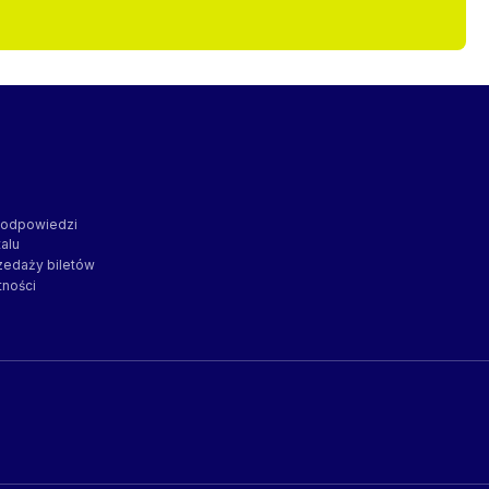
i odpowiedzi
alu
zedaży biletów
tności
O