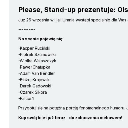
Please, Stand-up prezentuje: Ol
Już 26 września w Hali Urania wystąpi specjalnie dla Wa
----------
Na scenie pojawią się:
-Kacper Ruciński
-Piotrek Szumowski
-Wiolka Walaszczyk
-Paweł Chałupka
-Adam Van Bendler
-Błażej Krajewski
-Darek Gadowski
-Czarek Sikora
-Falcon1
Przygotuj się na potężną porcję fenomenalnego humoru. J
Kup swój bilet już teraz - do zobaczenia niebawem!