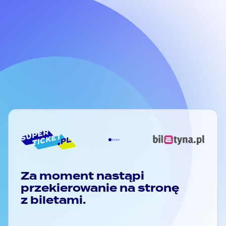
""
Kontakt
Pomoc
FAQ - pytania i odpowiedzi
Infolinia:
Regulamin portalu
ZOBACZ WIĘCEJ
Poniedziałek - piątek:
Regulamin sprzedaży biletów
godz. 10:00 - 16:00
Polityka prywatności
Klauzula RODO
Płatności
Za moment nastąpi
przekierowanie na stronę
z biletami.