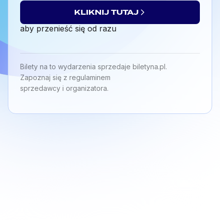
KLIKNIJ TUTAJ
aby przenieść się od razu
Copyright ©
2026
STORM sp. z o.o.
Bilety na to wydarzenia sprzedaje biletyna.pl.
Zapoznaj się z regulaminem
sprzedawcy i organizatora.