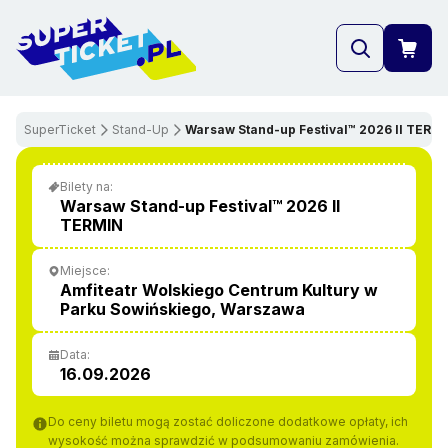
SuperTicket
Stand-Up
Warsaw Stand-up Festival™ 2026 II TERM
""
Bilety na:
ZOBACZ WIĘCEJ
Warsaw Stand-up Festival™ 2026 II
TERMIN
Miejsce:
Amfiteatr Wolskiego Centrum Kultury w
Parku Sowińskiego, Warszawa
Data:
16.09.2026
Do ceny biletu mogą zostać doliczone dodatkowe opłaty, ich
wysokość można sprawdzić w podsumowaniu zamówienia.