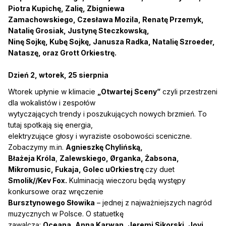
Piotra Kupichę, Zalię, Zbigniewa
Zamachowskiego, Czesława Mozila, Renatę Przemyk,
Natalię Grosiak, Justynę Steczkowską,
Ninę Sojkę, Kubę Sojkę, Janusza Radka, Natalię Szroeder,
Nataszę, oraz Grott Orkiestrę.
Dzień 2, wtorek, 25 sierpnia
Wtorek upłynie w klimacie
„Otwartej Sceny”
czyli przestrzeni
dla wokalistów i zespołów
wytyczających trendy i poszukujących nowych brzmień. To
tutaj spotkają się energia,
elektryzujące głosy i wyraziste osobowości sceniczne.
Zobaczymy m.in.
Agnieszkę Chylińską,
Błażeja Króla
,
Zalewskiego, Ørganka, Żabsona,
Mikromusic, Fukaja, Golec uOrkiestrę
czy duet
Smolik//Kev Fox.
Kulminacją wieczoru będą występy
konkursowe oraz wręczenie
Bursztynowego Słowika
– jednej z najważniejszych nagród
muzycznych w Polsce. O statuetkę
zawalczą:
Oceana, Anna Karwan, Jeremi Sikorski, Jovi,