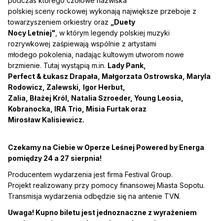
podczas którego czołowe nazwiska
polskiej sceny rockowej wykonają największe przeboje z
towarzyszeniem orkiestry oraz
„Duety
Nocy Letniej"
, w którym legendy polskiej muzyki
rozrywkowej zaśpiewają wspólnie z artystami
młodego pokolenia, nadając kultowym utworom nowe
brzmienie. Tutaj wystąpią m.in.
Lady Pank,
Perfect & Łukasz Drapała, Małgorzata Ostrowska, Maryla
Rodowicz, Zalewski,
Igor Herbut,
Zalia, Błażej Król, Natalia Szroeder, Young Leosia,
Kobranocka, IRA Trio, Misia Furtak oraz
Mirosław Kalisiewicz.
Czekamy na Ciebie w Operze Leśnej Powered by Energa
pomiędzy 24 a 27 sierpnia!
Producentem wydarzenia jest firma Festival Group.
Projekt realizowany przy pomocy finansowej Miasta Sopotu.
Transmisja wydarzenia odbędzie się na antenie TVN.
Uwaga! Kupno biletu jest jednoznaczne z wyrażeniem