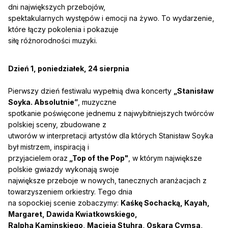
dni największych przebojów,
spektakularnych występów i emocji na żywo. To wydarzenie,
które łączy pokolenia i pokazuje
siłę różnorodności muzyki.
Dzień 1, poniedziałek, 24 sierpnia
Pierwszy dzień festiwalu wypełnią dwa koncerty
„Stanisław
Soyka. Absolutnie”
, muzyczne
spotkanie poświęcone jednemu z najwybitniejszych twórców
polskiej sceny, zbudowane z
utworów w interpretacji artystów dla których Stanisław Soyka
był mistrzem, inspiracją i
przyjacielem
oraz
„Top of the Pop"
, w którym największe
polskie gwiazdy wykonają swoje
największe przeboje w nowych, tanecznych aranżacjach z
towarzyszeniem orkiestry. Tego dnia
na sopockiej scenie zobaczymy:
Kaśkę Sochacką, Kayah,
Margaret, Dawida Kwiatkowskiego,
Ralpha Kaminskiego, Macieja Stuhra, Oskara Cymsa,